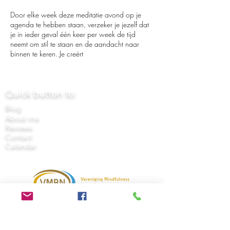
Door elke week deze meditatie avond op je
agenda te hebben staan, verzeker je jezelf dat
je in ieder geval één keer per week de tijd
neemt om stil te staan en de aandacht naar
binnen te keren. Je creërt
Quick button to:
Blog
About me
Reviews
Contact
Calendar
Algemene Voorwaarden (NL)
General Terms & Conditions (EN)