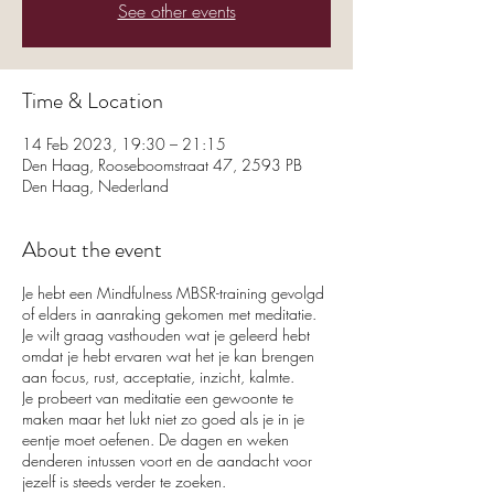
See other events
Time & Location
14 Feb 2023, 19:30 – 21:15
Den Haag, Rooseboomstraat 47, 2593 PB
Den Haag, Nederland
About the event
Je hebt een Mindfulness MBSR-training gevolgd
of elders in aanraking gekomen met meditatie.
Je wilt graag vasthouden wat je geleerd hebt
omdat je hebt ervaren wat het je kan brengen
aan focus, rust, acceptatie, inzicht, kalmte.
Je probeert van meditatie een gewoonte te
maken maar het lukt niet zo goed als je in je
eentje moet oefenen. De dagen en weken
denderen intussen voort en de aandacht voor
jezelf is steeds verder te zoeken.