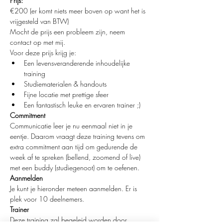
Prijs:
€200 (er komt niets meer boven op want het is 
vrijgesteld van BTW)
Mocht de prijs een probleem zijn, neem 
contact op met mij.
Voor deze prijs krijg je:
Een levensveranderende inhoudelijke 
training
Studiematerialen & handouts
Fijne locatie met prettige sfeer
Een fantastisch leuke en ervaren trainer ;)
Commitment
Communicatie leer je nu eenmaal niet in je 
eentje. Daarom vraagt deze training tevens om 
extra commitment aan tijd om gedurende de 
week af te spreken (bellend, zoomend of live) 
met een buddy (studiegenoot) om te oefenen.  
Aanmelden
Je kunt je hieronder meteen aanmelden. Er is 
plek voor 10 deelnemers.
Trainer
Deze training zal begeleid worden door 