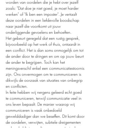
worden van oordelen die je hebt over jezelf 
zoals: "Dat doe je niet goed, je moet harder 
werken" of "Ik ben een imposter". Je vertaalt 
deze oordelen in een liefdevolle boodschap 
naar jezelf die voortkomt uit jouw 
onderliggende gevoelens en behoeften. 
Het gebeurt geregeld dat een rustig gesprek, 
bijvoorbeeld op het werk of thuis, ontaardt in 
een conflict. Het is dan soms onmogelijk om tot 
de ander door te dringen en om op jouw beurt 
de ander te begrijpen. Toch kan het 
meningsverschil enkel een communicatiestoornis 
zijn. Ons onvermogen om te communiceren is 
dikwijls de oorzaak van situaties van onbegrip 
en conflicten.
In feite hebben wij nergens geleerd echt goed 
te communiceren, terwijl communicatie veel in 
ons leven bepaalt. De manier waarop wij 
communiceren is vaak onbedoeld 
gewelddadiger dan we beseffen. Dit komt door 
de oordelen, verwijten, subtiele dreigementen 