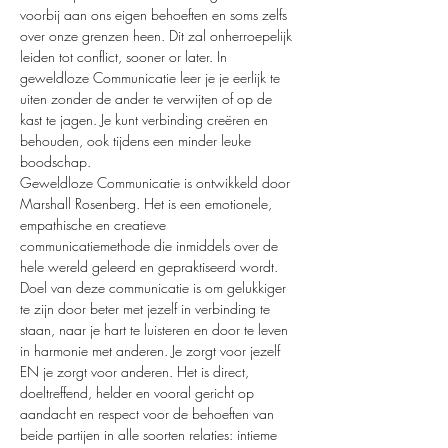
voorbij aan ons eigen behoeften en soms zelfs 
over onze grenzen heen. Dit zal onherroepelijk 
leiden tot conflict, sooner or later. In 
geweldloze Communicatie leer je je eerlijk te 
uiten zonder de ander te verwijten of op de 
kast te jagen. Je kunt verbinding creëren en 
behouden, ook tijdens een minder leuke 
boodschap. 
Geweldloze Communicatie is ontwikkeld door 
Marshall Rosenberg. Het is een emotionele, 
empathische en creatieve 
communicatiemethode die inmiddels over de 
hele wereld geleerd en gepraktiseerd wordt. 
Doel van deze communicatie is om gelukkiger 
te zijn door beter met jezelf in verbinding te 
staan, naar je hart te luisteren en door te leven 
in harmonie met anderen. Je zorgt voor jezelf 
EN je zorgt voor anderen. Het is direct, 
doeltreffend, helder en vooral gericht op 
aandacht en respect voor de behoeften van 
beide partijen in alle soorten relaties: intieme 