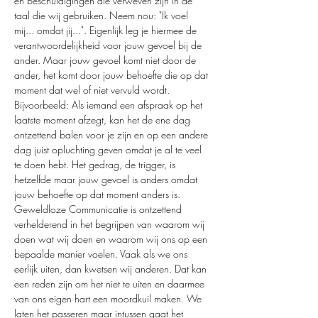
en beschuldigingen die verweven zijn in de 
taal die wij gebruiken. Neem nou: "Ik voel 
mij... omdat jij...". Eigenlijk leg je hiermee de 
verantwoordelijkheid voor jouw gevoel bij de 
ander. Maar jouw gevoel komt niet door de 
ander, het komt door jouw behoefte die op dat 
moment dat wel of niet vervuld wordt.
Bijvoorbeeld: Als iemand een afspraak op het 
laatste moment afzegt, kan het de ene dag 
ontzettend balen voor je zijn en op een andere 
dag juist opluchting geven omdat je al te veel 
te doen hebt. Het gedrag, de trigger, is 
hetzelfde maar jouw gevoel is anders omdat 
jouw behoefte op dat moment anders is. 
Geweldloze Communicatie is ontzettend 
verhelderend in het begrijpen van waarom wij 
doen wat wij doen en waarom wij ons op een 
bepaalde manier voelen. Vaak als we ons 
eerlijk uiten, dan kwetsen wij anderen. Dat kan 
een reden zijn om het niet te uiten en daarmee 
van ons eigen hart een moordkuil maken. We 
laten het passeren maar intussen gaat het 