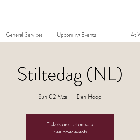
General Services
Upcoming Events
At 
Stiltedag (NL)
Sun 02 Mar
  |  
Den Haag
Tickets are not on sale
See other events