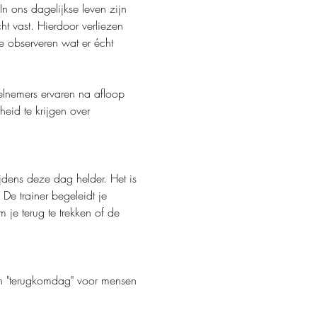
In ons dagelijkse leven zijn 
t vast. Hierdoor verliezen 
e observeren wat er écht 
eelnemers ervaren na afloop 
eid te krijgen over 
ijdens deze dag helder. Het is 
De trainer begeleidt je 
 je terug te trekken of de 
een "terugkomdag" voor mensen 