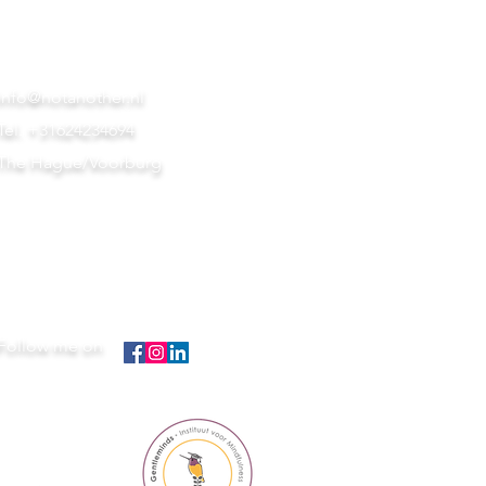
info@notanother.nl
Tel. +31624234694
The Hague/Voorburg
Follow me on