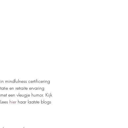
mindfulness certificering 
atie en retraite ervaring 
met een vleugje humor. Kijk 
Lees
 hier
 haar laatste blogs 