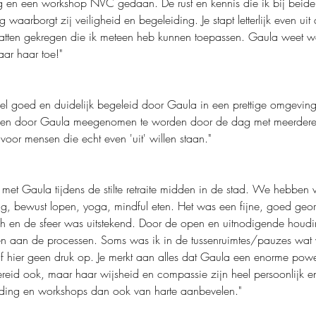
dag en een workshop NVC gedaan. De rust en kennis die ik bij bei
ag waarborgt zij veiligheid en begeleiding. Je stapt letterlijk even u
ten gekregen die ik meteen heb kunnen toepassen. Gaula weet wat
ar haar toe!"
eel goed en duidelijk begeleid door Gaula in een prettige omgevin
n' en door Gaula meegenomen te worden door de dag met meerdere 
voor mensen die echt even 'uit' willen staan."
et Gaula tijdens de stilte retraite midden in de stad. We hebben 
ng, bewust lopen, yoga, mindful eten. Het was een fijne, goed geo
isch en de sfeer was uitstekend. Door de open en uitnodigende hou
en aan de processen. Soms was ik in de tussenruimtes/pauzes wat 
f hier geen druk op. Je merkt aan alles dat Gaula een enorme pow
ereid ook, maar haar wijsheid en compassie zijn heel persoonlijk 
iding en workshops dan ook van harte aanbevelen."