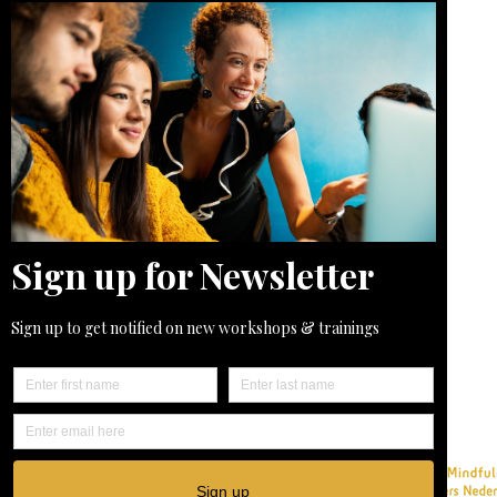
Quick button to:
Blog
About me
Reviews
Contact
Calendar