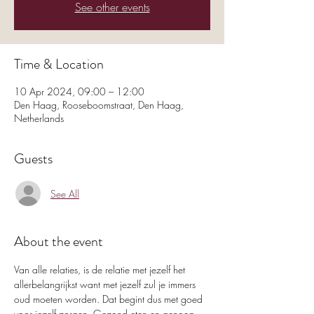
See other events
Time & Location
10 Apr 2024, 09:00 – 12:00
Den Haag, Rooseboomstraat, Den Haag,
Netherlands
Guests
See All
About the event
Van alle relaties, is de relatie met jezelf het 
allerbelangrijkst want met jezelf zul je immers 
oud moeten worden. Dat begint dus met goed 
voor jezelf zorgen. Gezond eten en genoeg 