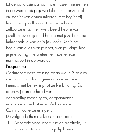
tot de conclusie dat conflicten tussen mensen en 
in de wereld diep geworteld zijn in onze taal 
en manier van communiceren. Het begint bij 
hoe je met jezelf spreekt: welke subtiele 
zelfoordelen zijn er, welk beeld heb je van 
jezelf, hoeveel geduld heb je met jezelf en hoe 
helder heb je wat er in jou leeft? Dat is het 
begin van alles wat je doet, wat jou drijft, hoe 
je je ervaring interpreteert en hoe je jezelf 
manifesteert in de wereld.
Programma
Gedurende deze training gaan we in 3 sessies 
van 3 uur aandacht geven aan essentiële 
thema’s met betrekking tot zelfverbinding. Dat 
doen wij aan de hand van 
ademhalingsoefeningen, ontspannende 
mindfulness meditaties en Verbindende 
Communicatie oefeningen.
De volgende thema's komen aan bod:
Aandacht voor jezelf: rust en meditatie, uit 
je hoofd stappen en in je lijf komen.