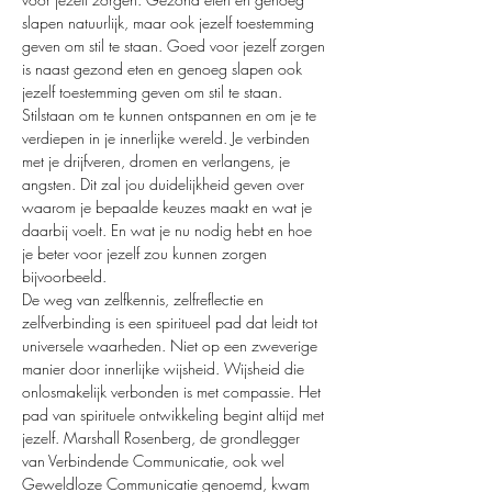
slapen natuurlijk, maar ook jezelf toestemming 
geven om stil te staan. Goed voor jezelf zorgen 
is naast gezond eten en genoeg slapen ook 
jezelf toestemming geven om stil te staan. 
Stilstaan om te kunnen ontspannen en om je te 
verdiepen in je innerlijke wereld. Je verbinden 
met je drijfveren, dromen en verlangens, je 
angsten. Dit zal jou duidelijkheid geven over 
waarom je bepaalde keuzes maakt en wat je 
daarbij voelt. En wat je nu nodig hebt en hoe 
je beter voor jezelf zou kunnen zorgen 
bijvoorbeeld.
De weg van zelfkennis, zelfreflectie en 
zelfverbinding is een spiritueel pad dat leidt tot 
universele waarheden. Niet op een zweverige 
manier door innerlijke wijsheid. Wijsheid die 
onlosmakelijk verbonden is met compassie. Het 
pad van spirituele ontwikkeling begint altijd met 
jezelf. Marshall Rosenberg, de grondlegger 
van Verbindende Communicatie, ook wel 
Geweldloze Communicatie genoemd, kwam 