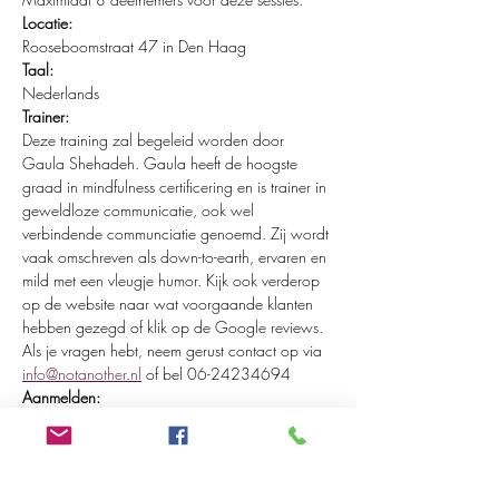
Locatie:
Rooseboomstraat 47 in Den Haag
Taal:
Nederlands 
Trainer:
Deze training zal begeleid worden door 
Gaula Shehadeh. Gaula heeft de hoogste 
graad in mindfulness certificering en is trainer in 
geweldloze communicatie, ook wel 
verbindende communciatie genoemd. Zij wordt 
vaak omschreven als down-to-earth, ervaren en 
mild met een vleugje humor. Kijk ook verderop 
op de website naar wat voorgaande klanten 
hebben gezegd of klik op de Google reviews. 
Als je vragen hebt, neem gerust contact op via 
info@notanother.nl
 of bel 06-24234694
Aanmelden:
Meld je je aan via de website.
Tickets