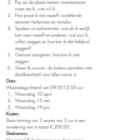
Pas op de plaats nemen: inventariseren 
waar sta ik, wat wil ik.
Hoe praat ik met mezelf: oordelende 
stemmen herkennen en vertalen.
Spreken uit authenticiteit: wat als ik eerlijk 
ben naar mezelf en anderen, wat zou ik 
willen zeggen en hoe kan ik dat liefdevol 
zeggen?
Grenzen aangeven: hoe kan ik nee 
zeggen.
Vieren & rouwen: de balans opmaken met 
dankbaarheid voor alles wat er is.
Data:
Woensdagochtend van 09.00-12.00 uur
Woensdag 10 april
Woensdag 15 mei
Woensdag 19 juni
Kosten:
Deze training van 3 sessies van 3 uur is een 
investering van in totaal € 200,00.
Deelnemers:
Maximiaal 8 deelnemers voor deze sessies. 