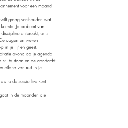
n abonnement voor een maand 
 wilt graag vasthouden wat 
 kalmte. Je probeert van 
iscipline ontbreekt, er is 
gt. De dagen en weken 
 in je lijf en geest.
ditatie avond op je agenda 
 stil te staan en de aandacht 
n eiland van rust in je 
ls je de sessie live kunt 
orgaat in de maanden die 