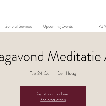
General Services
Upcoming Events
At 
agavond Meditatie
Tue 24 Oct
  |  
Den Haag
Registration is closed
See other events