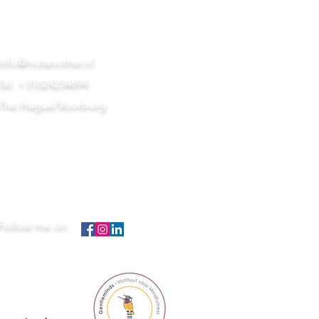
info@notanother.nl
Tel. +31624234694
The Hague/Voorburg
Follow me on