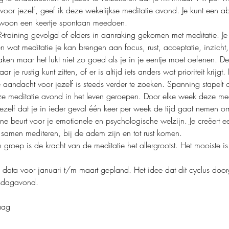
t voor jezelf, geef ik deze wekelijkse meditatie avond. Je kunt ee
ewoon een keertje spontaan meedoen.
-training gevolgd of elders in aanraking gekomen met meditatie. Je
en wat meditatie je kan brengen aan focus, rust, acceptatie, inzicht,
en maar het lukt niet zo goed als je in je eentje moet oefenen. De d
r je rustig kunt zitten, of er is altijd iets anders wat prioriteit krij
aandacht voor jezelf is steeds verder te zoeken. Spanning stapelt op
ze meditatie avond in het leven geroepen. Door elke week deze me
jezelf dat je in ieder geval één keer per week de tijd gaat nemen om
ne beurt voor je emotionele en psychologische welzijn. Je creëert ee
samen mediteren, bij de adem zijn en tot rust komen.
roep is de kracht van de meditatie het allergrootst. Het mooiste is a
n data voor januari t/m maart gepland. Het idee dat dit cyclus do
nsdagavond.
aag