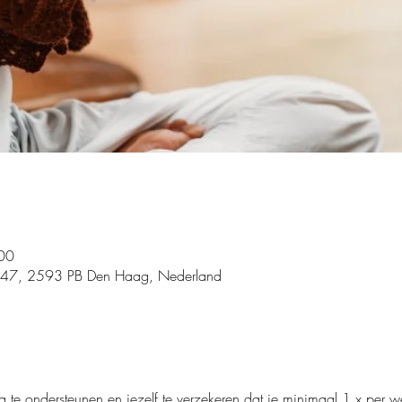
00
 47, 2593 PB Den Haag, Nederland
 te ondersteunen en jezelf te verzekeren dat je minimaal 1 x per 