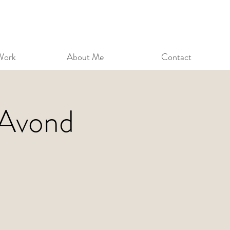
Work
About Me
Contact
 Avond