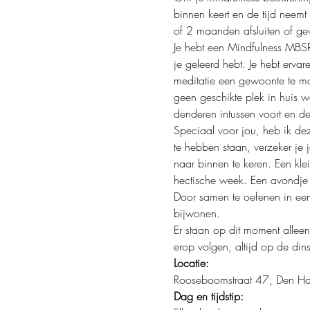
binnen keert en de tijd neem
of 2 maanden afsluiten of g
Je hebt een Mindfulness MBSR
je geleerd hebt. Je hebt ervar
meditatie een gewoonte te mak
geen geschikte plek in huis waa
denderen intussen voort en de 
Speciaal voor jou, heb ik de
te hebben staan, verzeker je 
naar binnen te keren. Een klei
hectische week. Een avondje 
Door samen te oefenen in een g
bijwonen. 
Er staan op dit moment allee
erop volgen, altijd op de di
Locatie:
Rooseboomstraat 47, Den H
Dag en tijdstip: