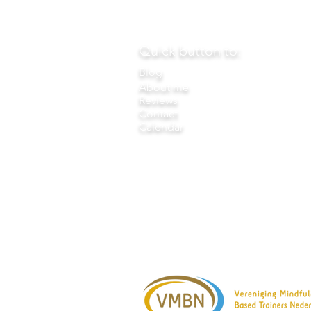
Quick button to:
Blog
About me
Reviews
Contact
Calendar