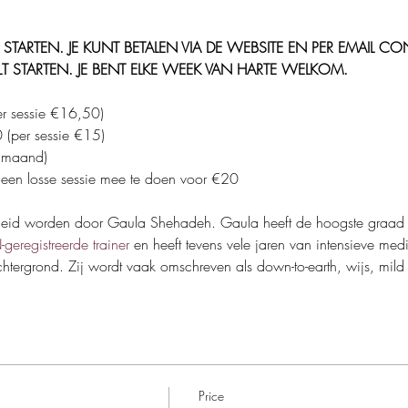
EK STARTEN. JE KUNT BETALEN VIA DE WEBSITE EN PER EMAIL
T STARTEN. JE BENT ELKE WEEK VAN HARTE WELKOM.
er sessie €16,50)
 (per sessie €15)
 maand)
 een losse sessie mee te doen voor €20
eid worden door Gaula Shehadeh. Gaula heeft de hoogste graad in 
eregistreerde trainer
 en heeft tevens vele jaren van intensieve medit
htergrond. Zij wordt vaak omschreven als down-to-earth, wijs, mild
Price