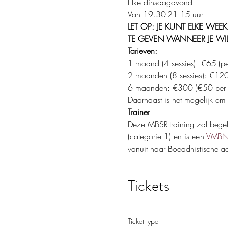
Elke dinsdagavond 
Van 19.30-21.15 uur
LET OP: JE KUNT ELKE WE
TE GEVEN WANNEER JE WIL
Tarieven:
1 maand (4 sessies): €65 (p
2 maanden (8 sessies): €120
6 maanden: €300 (€50 per
Daarnaast is het mogelijk om
Trainer
Deze MBSR-training zal begel
(categorie 1) en is een
VMBN-g
vanuit haar Boeddhistische ac
Tickets
Ticket type