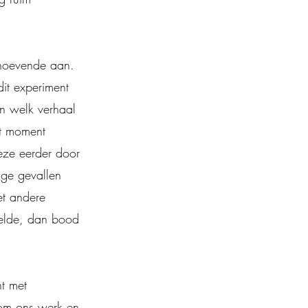
ehoevende aan.
it experiment
an welk verhaal
at moment
deze eerder door
ge gevallen
et andere
oelde, dan bood
t met
 om ons werk en