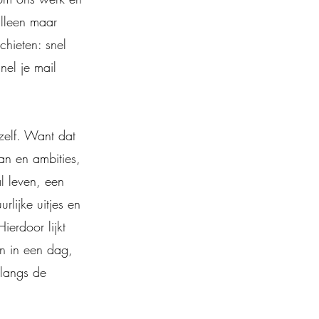
alleen maar
hieten: snel
nel je mail
zelf. Want dat
an en ambities,
l leven, een
rlijke uitjes en
ierdoor lijkt
en in een dag,
 langs de