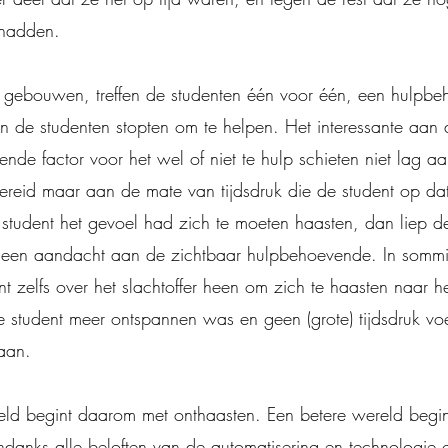
 hadden.
 gebouwen, treffen de studenten één voor één, een hulpb
 de studenten stopten om te helpen. Het interessante aan d
ende factor voor het wel of niet te hulp schieten niet lag a
reid maar aan de mate van tijdsdruk die de student op d
 student het gevoel had zich te moeten haasten, dan liep 
een aandacht aan de zichtbaar hulpbehoevende. In sommi
nt zelfs over het slachtoffer heen om zich te haasten naar h
 student meer ontspannen was en geen (grote) tijdsdruk v
 aan.
eld begint daarom met onthaasten. Een betere wereld begin
ndanks alle beloften van de automatisering en technologie