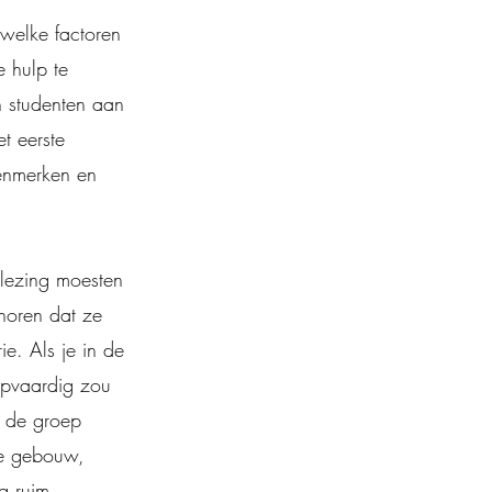
 welke factoren
 hulp te
n studenten aan
t eerste
kenmerken en
 lezing moesten
horen dat ze
e. Als je in de
lpvaardig zou
n de groep
re gebouw,
g ruim