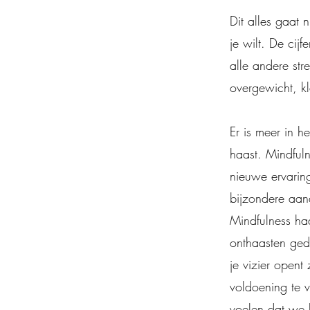
Dit alles gaat 
je wilt. De cij
alle andere str
overgewicht, kl
Er is meer in h
haast. Mindfuln
nieuwe ervarin
bijzondere aan
Mindfulness haa
onthaasten gedu
je vizier opent
voldoening te 
voelen dat we 