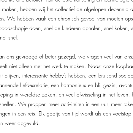
te maken, hebben wij het collectief de afgelopen decennia 
en. We hebben vaak een chronisch gevoel van moeten opsc
 boodschapje doen, snel de kinderen ophalen, snel koken, s
nel snel.
van ons gevraagd of beter gezegd, we vragen veel van ons
eeft niet alleen met het werk te maken. Naast onze loopba
it blijven, interessante hobby’s hebben, een bruisend sociaa
nende liefdesrelatie, een harmonieus en blij gezin, avontuu
ieping in wereldse zaken, en veel afwisseling in het leven. H
rsnellen. We proppen meer activiteiten in een uur, meer tak
ngen in een reis. Elk gaatje van tijd wordt als een voetstap
en weer opgevuld.