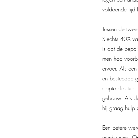
voldoende tijd
Tussen de twee
Slechts 40% van
is dat de bepal
men had voorbe
ervoer. Als een
en besteedde g
stapte de stude
gebouw. Als de
hij graag hulp
Een betere wer
mindfulness. O