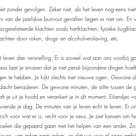
niet zonder gevolgen. Zeker niet, als het leven nog eens niet
fers van de jaarlijkse burn-out gevallen liegen er niet om. En
ess-gerelateerde klachten zoals hartklachten, fysieke (rug)kla
achten door roken, drugs- en alcoholverslaving, etc.
et leven dan versnelling. Er is zoveel wat aan ons voorbij ga
ess laat je ervaren dat je niet persé bijzondere dingen hoe
gen te hebben. Je kijkt slechts met nieuwe ogen. Gewone 
dacht benaderen. De gewone minuten, de stilte tussen de g
lt je uit je hoofd en verankert je in dit moment. Eilandjes v
rende je dag. De minuten van je leven echt te leven. Er on
 zich voor wat er is, recht voor je neus. Je ziet kansen om h
voelen die gepaard gaan met het helpen van een ander. Z
leven, van adem naar adem, en dat we voor al onze ambit