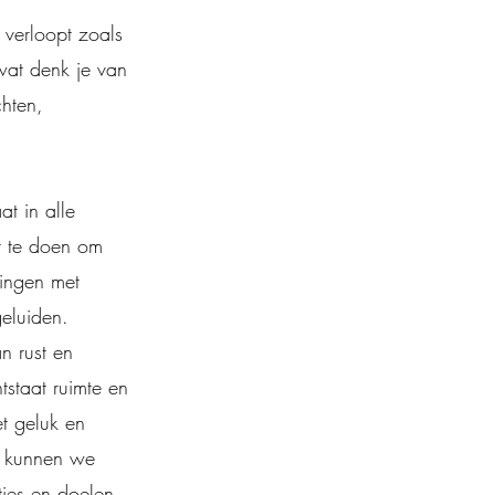
 verloopt zoals
 wat denk je van
chten,
at in alle
ft te doen om
dingen met
eluiden.
an rust en
tstaat ruimte en
et geluk en
o kunnen we
ies en doelen,