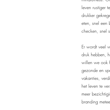
leven rustiger 
drukker gekreg
eten, snel een
checken, snel s
Er wordt veel 
druk hebben, h
willen we ook f
gezonde en span
vakanties, verd
het leven te ve
meer bezichtigi
branding mete