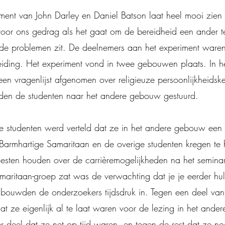
ment van John Darley en Daniel Batson laat heel mooi zien
voor ons gedrag als het gaat om de bereidheid een ander te
n de problemen zit. De deelnemers aan het experiment ware
eiding. Het experiment vond in twee gebouwen plaats. In he
n vragenlijst afgenomen over religieuze persoonlijkheids
den de studenten naar het andere gebouw gestuurd.
e studenten werd verteld dat ze in het andere gebouw een
Barmhartige Samaritaan en de overige studenten kregen te 
esten houden over de carrièremogelijkheden na het seminari
maritaan-groep zat was de verwachting dat je je eerder hu
 bouwden de onderzoekers tijdsdruk in. Tegen een deel va
t ze eigenlijk al te laat waren voor de lezing in het ande
 deel dat ze net op tijd waren, en tegen de rest dat ze no