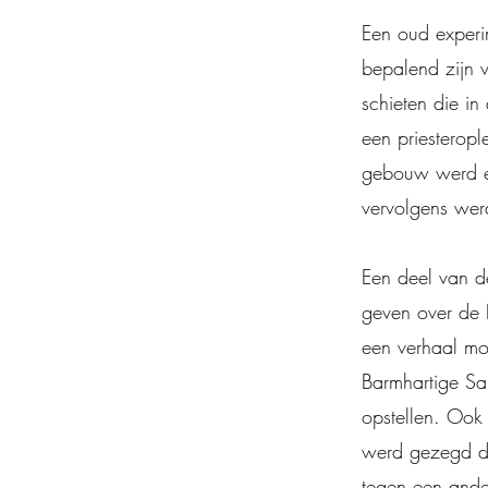
Een oud experi
bepalend zijn 
schieten die i
een priesteropl
gebouw werd ee
vervolgens wer
Een deel van d
geven over de 
een verhaal mo
Barmhartige Sa
opstellen. Ook
werd gezegd da
tegen een ander